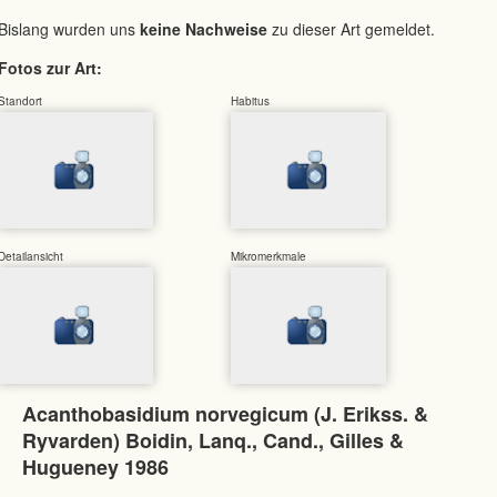
Bislang wurden uns
keine Nachweise
zu dieser Art gemeldet.
Fotos zur Art:
Standort
Habitus
Detailansicht
Mikromerkmale
Acanthobasidium norvegicum (J. Erikss. &
Ryvarden) Boidin, Lanq., Cand., Gilles &
Hugueney 1986