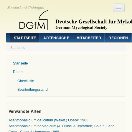
Bundesland Thüringen
Registrieren
Login
STARTSEITE
ARTENSUCHE
MITARBEITER
REGIONEN
Startseite
Startseite
Daten
Checkliste
Bearbeitungsstand
Verwandte Arten
Acanthobasidium delicatum (Wakef.) Oberw. 1965
Acanthobasidium norvegicum (J. Erikss. & Ryvarden) Boidin, Lanq.,
Cand., Gilles & Hugueney 1986