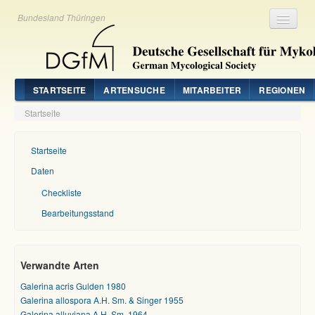
Bundesland Thüringen
Registrieren
Login
STARTSEITE
ARTENSUCHE
MITARBEITER
REGIONEN
Startseite
Startseite
Daten
Checkliste
Bearbeitungsstand
Verwandte Arten
Galerina acris Gulden 1980
Galerina allospora A.H. Sm. & Singer 1955
Galerina alluviana A.H. Sm. 1964