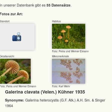
In unserer Datenbank gibt es
55 Datensätze
.
Fotos zur Art:
Standort
Habitus
Foto: Petra und Werner Eimann
Detailansicht
Mikromerkmale
Foto: Petra und Werner Eimann
Foto: Karl Wehr
Galerina clavata (Velen.) Kühner 1935
Synonyme:
Galerina heterocystis (G.F. Atk.) A.H. Sm. & Singer
1964