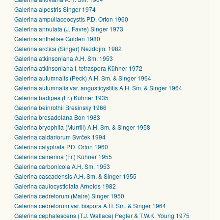
Galerina alpestris Singer 1974
Galerina ampullaceocystis P.D. Orton 1960
Galerina annulata (J. Favre) Singer 1973
Galerina antheliae Gulden 1980
Galerina arctica (Singer) Nezdojm. 1982
Galerina atkinsoniana A.H. Sm. 1953
Galerina atkinsoniana f. tetraspora Kühner 1972
Galerina autumnalis (Peck) A.H. Sm. & Singer 1964
Galerina autumnalis var. angusticystitis A.H. Sm. & Singer 1964
Galerina badipes (Fr.) Kühner 1935
Galerina beinrothii Bresinsky 1966
Galerina bresadolana Bon 1983
Galerina bryophila (Murrill) A.H. Sm. & Singer 1958
Galerina caldariorum Svrček 1994
Galerina calyptrata P.D. Orton 1960
Galerina camerina (Fr.) Kühner 1955
Galerina carbonicola A.H. Sm. 1953
Galerina cascadensis A.H. Sm. & Singer 1955
Galerina caulocystidiata Arnolds 1982
Galerina cedretorum (Maire) Singer 1950
Galerina cedretorum var. bispora A.H. Sm. & Singer 1964
Galerina cephalescens (T.J. Wallace) Pegler & T.W.K. Young 1975