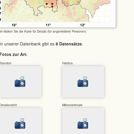
tte klicken Sie die Karte für Details (für angemeldete Personen)
In unserer Datenbank gibt es
8 Datensätze
.
Fotos zur Art:
Standort
Habitus
Detailansicht
Mikromerkmale