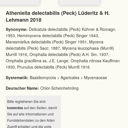
Atheniella delectabilis (Peck) Lüderitz & H.
Lehmann 2018
Synonyme:
Delicatula delectabilis (Peck) Kühner & Romagn.
1953, Hemimycena delectabilis (Peck) Singer 1943,
Marasmiellus delectabilis (Peck) Singer 1951, Mycena
delectabilis (Peck) Sacc. 1887, Mycena leucophaea (Murrill)
Murrill 1916, Omphalia delectabilis (Peck) A.H. Sm. 1937,
Omphalia gracillima ss. J.E. Lange, Omphalia nitrosa Kauffman
1930, Prunulus delectabilis (Peck) Murrill 1916
Systematik:
Basidiomycota > Agaricales > Mycenaceae
Deutscher Name:
Chlor-Scheinhelmling
Bitte registrieren Sie sich
kostenlos
auf den Seiten, damit
Sie auf alle Informationen und
Fundstellendaten zu den Arten
Zugriff erhalten und die volle