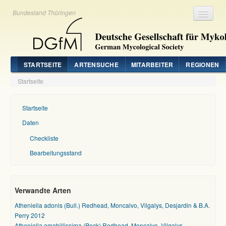
Bundesland Thüringen
Registrieren
Login
STARTSEITE
ARTENSUCHE
MITARBEITER
REGIONEN
Startseite
Startseite
Daten
Checkliste
Bearbeitungsstand
Verwandte Arten
Atheniella adonis (Bull.) Redhead, Moncalvo, Vilgalys, Desjardin & B.A.
Perry 2012
Atheniella amabillissima (Peck) Redhead, Moncalvo, Vilgalys,