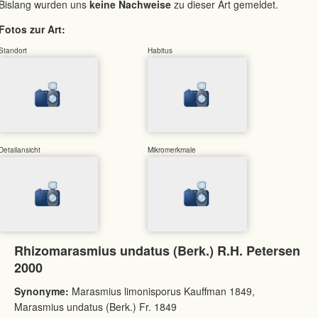
Bislang wurden uns
keine Nachweise
zu dieser Art gemeldet.
Fotos zur Art:
Standort
Habitus
Detailansicht
Mikromerkmale
Rhizomarasmius undatus (Berk.) R.H. Petersen
2000
Synonyme:
Marasmius limonisporus Kauffman 1849,
Marasmius undatus (Berk.) Fr. 1849