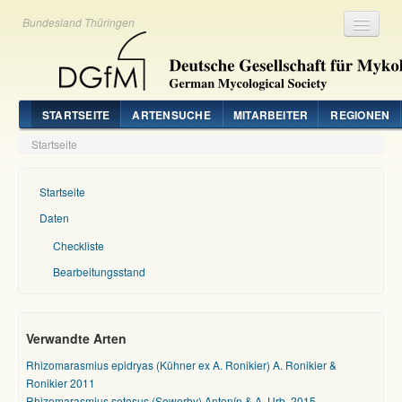
Bundesland Thüringen
Registrieren
Login
STARTSEITE
ARTENSUCHE
MITARBEITER
REGIONEN
Startseite
Startseite
Daten
Checkliste
Bearbeitungsstand
Verwandte Arten
Rhizomarasmius epidryas (Kühner ex A. Ronikier) A. Ronikier &
Ronikier 2011
Rhizomarasmius setosus (Sowerby) Antonín & A. Urb. 2015