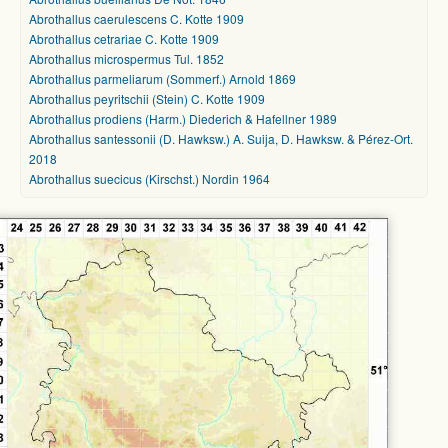
Abrothallus caerulescens C. Kotte 1909
Abrothallus cetrariae C. Kotte 1909
Abrothallus microspermus Tul. 1852
Abrothallus parmeliarum (Sommerf.) Arnold 1869
Abrothallus peyritschii (Stein) C. Kotte 1909
Abrothallus prodiens (Harm.) Diederich & Hafellner 1989
Abrothallus santessonii (D. Hawksw.) A. Suija, D. Hawksw. & Pérez-Ort.
2018
Abrothallus suecicus (Kirschst.) Nordin 1964