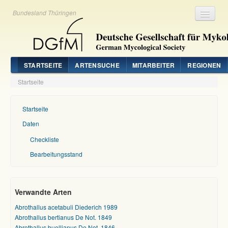
Bundesland Thüringen
Registrieren
Login
STARTSEITE
ARTENSUCHE
MITARBEITER
REGIONEN
Startseite
Startseite
Daten
Checkliste
Bearbeitungsstand
Verwandte Arten
Abrothallus acetabuli Diederich 1989
Abrothallus bertianus De Not. 1849
Abrothallus buellianus De Not. 1846