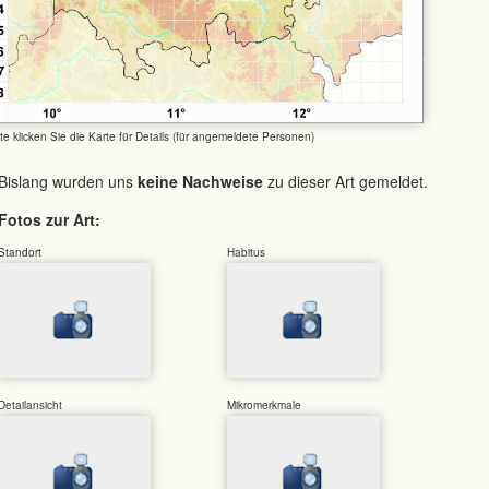
tte klicken Sie die Karte für Details (für angemeldete Personen)
Bislang wurden uns
keine Nachweise
zu dieser Art gemeldet.
Fotos zur Art:
Standort
Habitus
Detailansicht
Mikromerkmale