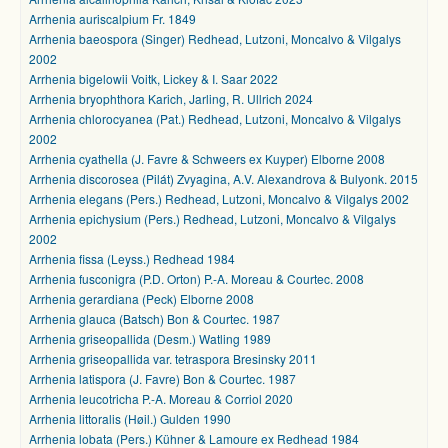
Arrhenia auriscalpium Fr. 1849
Arrhenia baeospora (Singer) Redhead, Lutzoni, Moncalvo & Vilgalys
2002
Arrhenia bigelowii Voitk, Lickey & I. Saar 2022
Arrhenia bryophthora Karich, Jarling, R. Ullrich 2024
Arrhenia chlorocyanea (Pat.) Redhead, Lutzoni, Moncalvo & Vilgalys
2002
Arrhenia cyathella (J. Favre & Schweers ex Kuyper) Elborne 2008
Arrhenia discorosea (Pilát) Zvyagina, A.V. Alexandrova & Bulyonk. 2015
Arrhenia elegans (Pers.) Redhead, Lutzoni, Moncalvo & Vilgalys 2002
Arrhenia epichysium (Pers.) Redhead, Lutzoni, Moncalvo & Vilgalys
2002
Arrhenia fissa (Leyss.) Redhead 1984
Arrhenia fusconigra (P.D. Orton) P.-A. Moreau & Courtec. 2008
Arrhenia gerardiana (Peck) Elborne 2008
Arrhenia glauca (Batsch) Bon & Courtec. 1987
Arrhenia griseopallida (Desm.) Watling 1989
Arrhenia griseopallida var. tetraspora Bresinsky 2011
Arrhenia latispora (J. Favre) Bon & Courtec. 1987
Arrhenia leucotricha P.-A. Moreau & Corriol 2020
Arrhenia littoralis (Høil.) Gulden 1990
Arrhenia lobata (Pers.) Kühner & Lamoure ex Redhead 1984