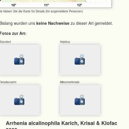
tte klicken Sie die Karte für Details (für angemeldete Personen)
Bislang wurden uns
keine Nachweise
zu dieser Art gemeldet.
Fotos zur Art:
Standort
Habitus
Detailansicht
Mikromerkmale
Arrhenia alcalinophila Karich, Krisai & Klofac