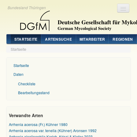
Bundesland Thüringen
Registrieren
Login
STARTSEITE
ARTENSUCHE
MITARBEITER
REGIONEN
Startseite
Startseite
Daten
Checkliste
Bearbeitungsstand
Verwandte Arten
Arrhenia acerosa (Fr.) Kühner 1980
Arrhenia acerosa var. tenella (Kühner) Aronsen 1992
Arrhenia alcalinophila Karich, Krisai & Klofac 2023