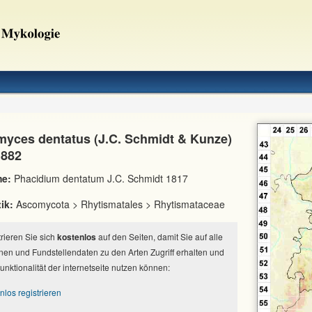
yces dentatus (J.C. Schmidt & Kunze)
1882
e:
Phacidium dentatum J.C. Schmidt 1817
ik:
Ascomycota > Rhytismatales > Rhytismataceae
strieren Sie sich
kostenlos
auf den Seiten, damit Sie auf alle
nen und Fundstellendaten zu den Arten Zugriff erhalten und
Funktionalität der internetseite nutzen können:
nlos registrieren