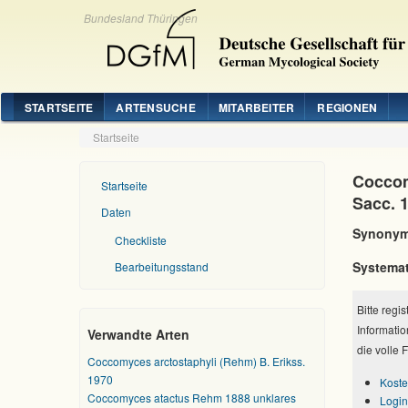
Bundesland Thüringen
STARTSEITE
ARTENSUCHE
MITARBEITER
REGIONEN
Startseite
Coccom
Startseite
Sacc. 
Daten
Synonym
Checkliste
Systemat
Bearbeitungsstand
Bitte regi
Informatio
Verwandte Arten
die volle 
Coccomyces arctostaphyli (Rehm) B. Erikss.
1970
Koste
Coccomyces atactus Rehm 1888 unklares
Login