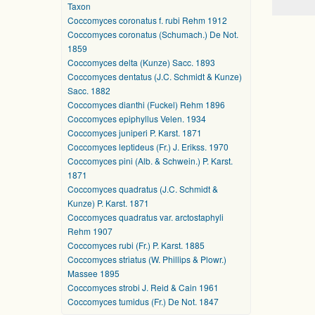
Taxon
Coccomyces coronatus f. rubi Rehm 1912
Coccomyces coronatus (Schumach.) De Not.
1859
Coccomyces delta (Kunze) Sacc. 1893
Coccomyces dentatus (J.C. Schmidt & Kunze)
Sacc. 1882
Coccomyces dianthi (Fuckel) Rehm 1896
Coccomyces epiphyllus Velen. 1934
Coccomyces juniperi P. Karst. 1871
Coccomyces leptideus (Fr.) J. Erikss. 1970
Coccomyces pini (Alb. & Schwein.) P. Karst.
1871
Coccomyces quadratus (J.C. Schmidt &
Kunze) P. Karst. 1871
Coccomyces quadratus var. arctostaphyli
Rehm 1907
Coccomyces rubi (Fr.) P. Karst. 1885
Coccomyces striatus (W. Phillips & Plowr.)
Massee 1895
Coccomyces strobi J. Reid & Cain 1961
Coccomyces tumidus (Fr.) De Not. 1847