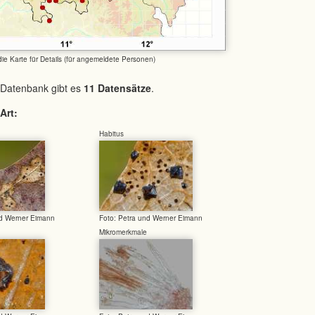
 die Karte für Details (für angemeldete Personen)
 Datenbank gibt es
11 Datensätze
.
Art:
Habitus
nd Werner Eimann
Foto: Petra und Werner Eimann
Mikromerkmale