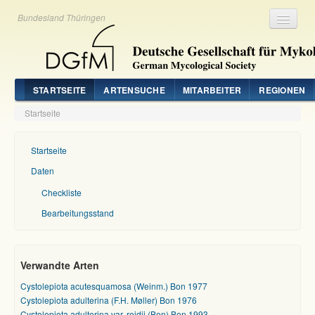
Bundesland Thüringen
Registrieren
Login
STARTSEITE
ARTENSUCHE
MITARBEITER
REGIONEN
Startseite
Startseite
Daten
Checkliste
Bearbeitungsstand
Verwandte Arten
Cystolepiota acutesquamosa (Weinm.) Bon 1977
Cystolepiota adulterina (F.H. Møller) Bon 1976
Cystolepiota adulterina var. reidii (Bon) Bon 1993