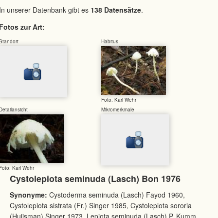
In unserer Datenbank gibt es
138 Datensätze
.
Fotos zur Art:
Standort
Habitus
Foto: Karl Wehr
Detailansicht
Mikromerkmale
Foto: Karl Wehr
Cystolepiota seminuda (Lasch) Bon 1976
Synonyme:
Cystoderma seminuda (Lasch) Fayod 1960,
Cystolepiota sistrata (Fr.) Singer 1985, Cystolepiota sororia
(Huijsman) Singer 1973, Lepiota seminuda (Lasch) P. Kumm.