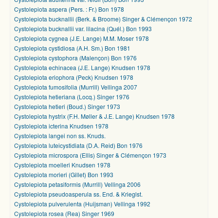
Cystolepiota aspera (Pers. : Fr.) Bon 1978
Cystolepiota bucknallii (Berk. & Broome) Singer & Clémençon 1972
Cystolepiota bucknallii var. lilacina (Quél.) Bon 1993
Cystolepiota cygnea (J.E. Lange) M.M. Moser 1978
Cystolepiota cystidiosa (A.H. Sm.) Bon 1981
Cystolepiota cystophora (Malençon) Bon 1976
Cystolepiota echinacea (J.E. Lange) Knudsen 1978
Cystolepiota eriophora (Peck) Knudsen 1978
Cystolepiota fumosifolia (Murrill) Vellinga 2007
Cystolepiota hetieriana (Locq.) Singer 1976
Cystolepiota hetieri (Boud.) Singer 1973
Cystolepiota hystrix (F.H. Møller & J.E. Lange) Knudsen 1978
Cystolepiota icterina Knudsen 1978
Cystolepiota langei non ss. Knuds.
Cystolepiota luteicystidiata (D.A. Reid) Bon 1976
Cystolepiota microspora (Ellis) Singer & Clémençon 1973
Cystolepiota moelleri Knudsen 1978
Cystolepiota morieri (Gillet) Bon 1993
Cystolepiota petasiformis (Murrill) Vellinga 2006
Cystolepiota pseudoasperula ss. End. & Krieglst.
Cystolepiota pulverulenta (Huijsman) Vellinga 1992
Cystolepiota rosea (Rea) Singer 1969