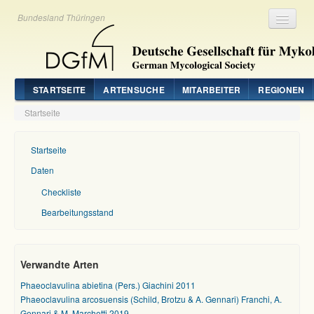
Bundesland Thüringen
Registrieren
Login
STARTSEITE
ARTENSUCHE
MITARBEITER
REGIONEN
Startseite
Startseite
Daten
Checkliste
Bearbeitungsstand
Verwandte Arten
Phaeoclavulina abietina (Pers.) Giachini 2011
Phaeoclavulina arcosuensis (Schild, Brotzu & A. Gennari) Franchi, A.
Gennari & M. Marchetti 2019