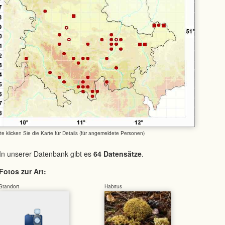
tte klicken Sie die Karte für Details (für angemeldete Personen)
In unserer Datenbank gibt es
64 Datensätze
.
Fotos zur Art:
Standort
Habitus