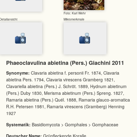
Foto: Karl Wehr
Detailansicht
Mikromerkmale
Phaeoclavulina abietina (Pers.) Giachini 2011
Synonyme:
Clavaria abietina f. personii Fr. 1874, Clavaria
abietina Pers. 1794, Clavaria virescens Gramberg 1821,
Clavariella abietina (Pers.) J. Schröt. 1889, Hydnum abietinum
(Pers.) Duby 1830, Merisma abietinum (Pers.) Spreng. 1827,
Ramaria abietina (Pers.) Quél. 1888, Ramaria glauco-aromatica
R.H. Petersen 1981, Ramaria virescens (Gramberg) Henning
1927
Systematik:
Basidiomycota > Gomphales > Gomphaceae
Deutscher Name:
Grünfleckende Koralle