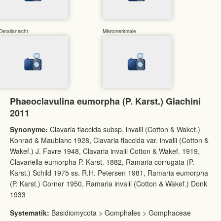
Detailansicht
Mikromerkmale
Phaeoclavulina eumorpha (P. Karst.) Giachini
2011
Synonyme:
Clavaria flaccida subsp. invalii (Cotton & Wakef.)
Konrad & Maublanc 1928, Clavaria flaccida var. invalii (Cotton &
Wakef.) J. Favre 1948, Clavaria invalii Cotton & Wakef. 1919,
Clavariella eumorpha P. Karst. 1882, Ramaria corrugata (P.
Karst.) Schild 1975 ss. R.H. Petersen 1981, Ramaria eumorpha
(P. Karst.) Corner 1950, Ramaria invalii (Cotton & Wakef.) Donk
1933
Systematik:
Basidiomycota > Gomphales > Gomphaceae