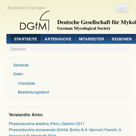
Bundesland Thüringen
Registrieren
Login
STARTSEITE
ARTENSUCHE
MITARBEITER
REGIONEN
Startseite
Startseite
Daten
Checkliste
Bearbeitungsstand
Verwandte Arten
Phaeoclavulina abietina (Pers.) Giachini 2011
Phaeoclavulina arcosuensis (Schild, Brotzu & A. Gennari) Franchi, A.
Gennari & M. Marchetti 2019