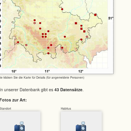
tte klicken Sie die Karte für Details (für angemeldete Personen)
In unserer Datenbank gibt es
43 Datensätze
.
Fotos zur Art:
Standort
Habitus