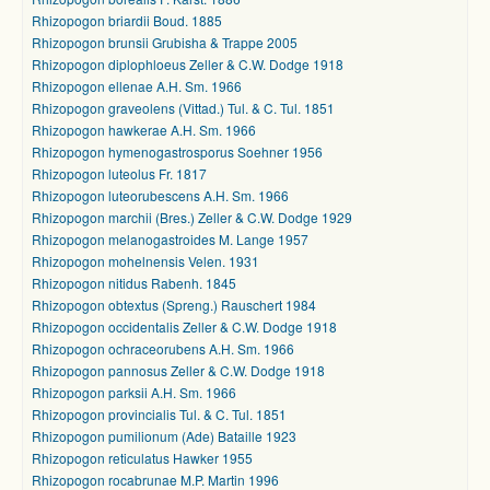
Rhizopogon briardii Boud. 1885
Rhizopogon brunsii Grubisha & Trappe 2005
Rhizopogon diplophloeus Zeller & C.W. Dodge 1918
Rhizopogon ellenae A.H. Sm. 1966
Rhizopogon graveolens (Vittad.) Tul. & C. Tul. 1851
Rhizopogon hawkerae A.H. Sm. 1966
Rhizopogon hymenogastrosporus Soehner 1956
Rhizopogon luteolus Fr. 1817
Rhizopogon luteorubescens A.H. Sm. 1966
Rhizopogon marchii (Bres.) Zeller & C.W. Dodge 1929
Rhizopogon melanogastroides M. Lange 1957
Rhizopogon mohelnensis Velen. 1931
Rhizopogon nitidus Rabenh. 1845
Rhizopogon obtextus (Spreng.) Rauschert 1984
Rhizopogon occidentalis Zeller & C.W. Dodge 1918
Rhizopogon ochraceorubens A.H. Sm. 1966
Rhizopogon pannosus Zeller & C.W. Dodge 1918
Rhizopogon parksii A.H. Sm. 1966
Rhizopogon provincialis Tul. & C. Tul. 1851
Rhizopogon pumilionum (Ade) Bataille 1923
Rhizopogon reticulatus Hawker 1955
Rhizopogon rocabrunae M.P. Martin 1996