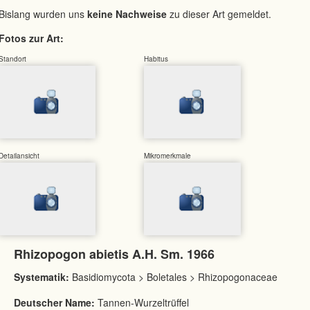
Bislang wurden uns
keine Nachweise
zu dieser Art gemeldet.
Fotos zur Art:
Standort
Habitus
Detailansicht
Mikromerkmale
Rhizopogon abietis A.H. Sm. 1966
Systematik:
Basidiomycota > Boletales > Rhizopogonaceae
Deutscher Name:
Tannen-Wurzeltrüffel