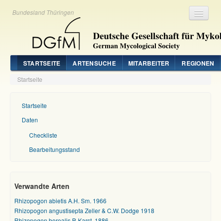
Bundesland Thüringen
Registrieren
Login
STARTSEITE
ARTENSUCHE
MITARBEITER
REGIONEN
Startseite
Startseite
Daten
Checkliste
Bearbeitungsstand
Verwandte Arten
Rhizopogon abietis A.H. Sm. 1966
Rhizopogon angustisepta Zeller & C.W. Dodge 1918
Rhizopogon borealis P. Karst. 1886