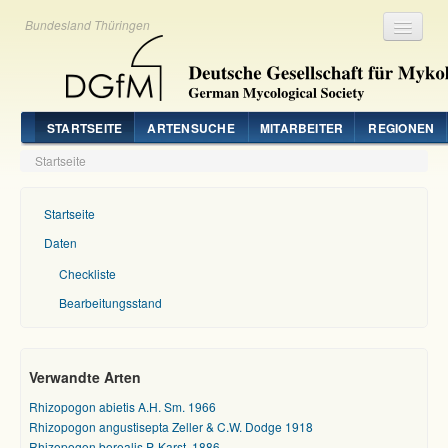
Bundesland Thüringen
Registrieren
Login
STARTSEITE
ARTENSUCHE
MITARBEITER
REGIONEN
Startseite
Startseite
Daten
Checkliste
Bearbeitungsstand
Verwandte Arten
Rhizopogon abietis A.H. Sm. 1966
Rhizopogon angustisepta Zeller & C.W. Dodge 1918
Rhizopogon borealis P. Karst. 1886