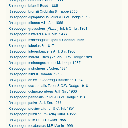
Rhizopogon briardii Boud. 1885
Rhizopogon brunsii Grubisha & Trappe 2005
Rhizopogon diplophloeus Zeller & C.W. Dodge 1918
Rhizopogon ellenae A.H. Sm. 1966
Rhizopogon graveolens (Vittad.) Tul. & C. Tul. 1851
Rhizopogon hawkerae A.H. Sm. 1966
Rhizopogon hymenogastrosporus Soehner 1956
Rhizopogon luteolus Fr. 1817
Rhizopogon luteorubescens A.H. Sm. 1966
Rhizopogon marchii (Bres.) Zeller & C.W. Dodge 1929
Rhizopogon melanogastroides M. Lange 1957
Rhizopogon mohelnensis Velen. 1931
Rhizopogon nitidus Rabenh. 1845
Rhizopogon obtextus (Spreng.) Rauschert 1984
Rhizopogon occidentalis Zeller & C.W. Dodge 1918
Rhizopogon ochraceorubens A.H. Sm. 1966
Rhizopogon pannosus Zeller & C.W. Dodge 1918
Rhizopogon parksii A.H. Sm. 1966
Rhizopogon provincialis Tul. & C. Tul. 1851
Rhizopogon pumilionum (Ade) Bataille 1923
Rhizopogon reticulatus Hawker 1955
Rhizopogon rocabrunae M.P. Martin 1996