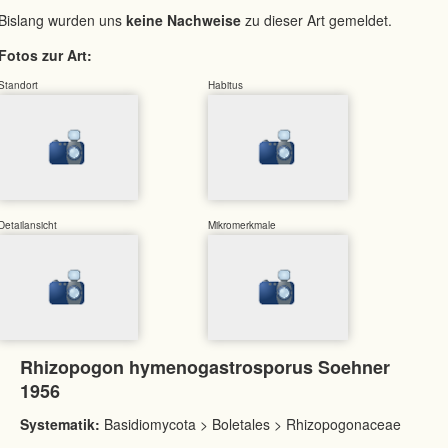
Bislang wurden uns
keine Nachweise
zu dieser Art gemeldet.
Fotos zur Art:
Standort
Habitus
Detailansicht
Mikromerkmale
Rhizopogon hymenogastrosporus Soehner
1956
Systematik:
Basidiomycota > Boletales > Rhizopogonaceae