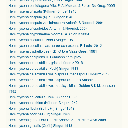
Hemimycena conidiogena Vila, P.-A. Moreau & Pérez-De-Greg. 2005
Hemimycena crispata (Kühner) Singer 1943
Hemimycena crispula (Quél.) Singer 1943
Hemimycena crispula var. tetraspora Antonín & Noordel. 2004
Hemimycena crispuloides Antonín & Noordel. 2004
Hemimycena cryptomeriae Noordel. & Antonín 2004
Hemimycena cucullata (Pers.) Singer 1961
Hemimycena cucullata var. aureo-ochrascens E. Ludw. 2012
Hemimycena cyphelloides (P.D. Orton) Maas Geest. 1981
Hemimycena decipiens H. Lehmann nom. prov.
Hemimycena delectabilis f. grisea Lüderitz 2018
Hemimycena delectabilis (Peck) Singer 1943
Hemimycena delectabilis var. bispora f. megaspora Lüderitz 2018
Hemimycena delectabilis var. bispora (Kühner) Antonín 2000
Hemimycena delectabilis var. paucicystidiata Gulden & K.M. Jenssen
1982
Hemimycena delicatella (Peck) Singer 1962
Hemimycena epichloe (Kühner) Singer 1943
Hemimycena fibula (Bull. : Fr.) Singer 1943
Hemimycena floccipes (Fr.) Singer 1962
Hemimycena globulifera E.F. Malysheva & O.V. Morozova 2009
Hemimycena gracilis (Quél.) Singer 1943