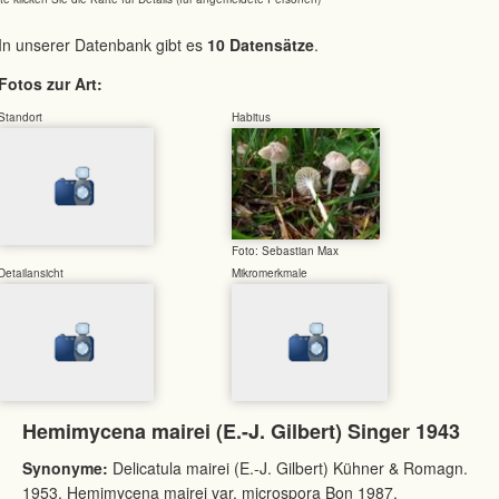
In unserer Datenbank gibt es
10 Datensätze
.
Fotos zur Art:
Standort
Habitus
Foto: Sebastian Max
Detailansicht
Mikromerkmale
Hemimycena mairei (E.-J. Gilbert) Singer 1943
Synonyme:
Delicatula mairei (E.-J. Gilbert) Kühner & Romagn.
1953, Hemimycena mairei var. microspora Bon 1987,