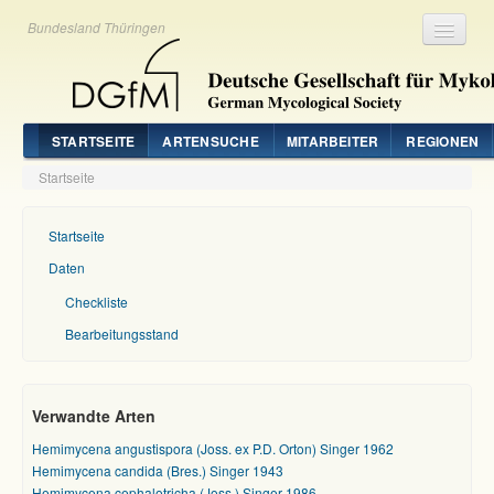
Bundesland Thüringen
Registrieren
Login
STARTSEITE
ARTENSUCHE
MITARBEITER
REGIONEN
Startseite
Startseite
Daten
Checkliste
Bearbeitungsstand
Verwandte Arten
Hemimycena angustispora (Joss. ex P.D. Orton) Singer 1962
Hemimycena candida (Bres.) Singer 1943
Hemimycena cephalotricha (Joss.) Singer 1986