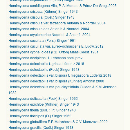
Hemimycena conidiogena Vila, P.-A. Moreau & Pérez-De-Greg. 2005
Hemimycena crispata (Kühner) Singer 1943
Hemimycena crispula (Quél.) Singer 1943
Hemimycena crispula var. tetraspora Antonín & Noordel. 2004
Hemimycena crispuloides Antonín & Noordel. 2004
Hemimycena cryptomeriae Noordel. & Antonín 2004
Hemimycena cucullata (Pers.) Singer 1961
Hemimycena cucullata var. aureo-ochrascens E. Ludw. 2012
Hemimycena cyphelloides (P.D. Orton) Maas Geest. 1981
Hemimycena decipiens H. Lehmann nom. prov.
Hemimycena delectabilis f. grisea Lüderitz 2018
Hemimycena delectabilis (Peck) Singer 1943
Hemimycena delectabilis var. bispora f. megaspora Lüderitz 2018
Hemimycena delectabilis var. bispora (Kühner) Antonín 2000
Hemimycena delectabilis var. paucicystidiata Gulden & K.M. Jenssen
1982
Hemimycena delicatella (Peck) Singer 1962
Hemimycena epichloe (Kühner) Singer 1943
Hemimycena fibula (Bull. : Fr.) Singer 1943
Hemimycena floccipes (Fr.) Singer 1962
Hemimycena globulifera E.F. Malysheva & O.V. Morozova 2009
Hemimycena gracilis (Quél.) Singer 1943