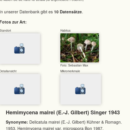
In unserer Datenbank gibt es
10 Datensätze
.
Fotos zur Art:
Standort
Habitus
Foto: Sebastian Max
Detailansicht
Mikromerkmale
Hemimycena mairei (E.-J. Gilbert) Singer 1943
Synonyme:
Delicatula mairei (E.-J. Gilbert) Kühner & Romagn.
1953, Hemimycena mairei var. microspora Bon 1987,