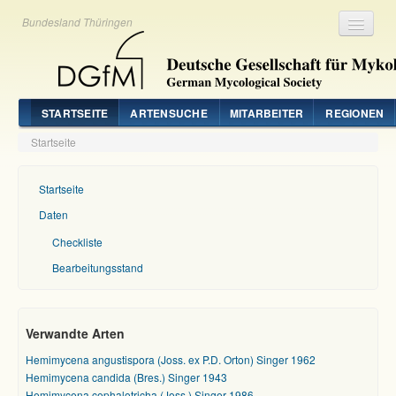
Bundesland Thüringen
Registrieren
Login
STARTSEITE
ARTENSUCHE
MITARBEITER
REGIONEN
Startseite
Startseite
Daten
Checkliste
Bearbeitungsstand
Verwandte Arten
Hemimycena angustispora (Joss. ex P.D. Orton) Singer 1962
Hemimycena candida (Bres.) Singer 1943
Hemimycena cephalotricha (Joss.) Singer 1986