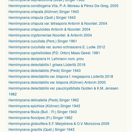
Hemimycena conidiogena Vila, P.-A. Moreau & Pérez-De-Greg. 2005
Hemimycena crispata (Kühner) Singer 1943
Hemimycena crispula (Quél.) Singer 1943
Hemimycena crispula var. tetraspora Antonín & Noordel. 2004
Hemimycena crispuloides Antonín & Noordel. 2004
Hemimycena cryptomeriae Noordel. & Antonín 2004
Hemimycena cucullata (Pers.) Singer 1961
Hemimycena cucullata var. aureo-ochrascens E. Ludw. 2012
Hemimycena cyphelloides (P.D. Orton) Maas Geest. 1981
Hemimycena decipiens H. Lehmann nom. prov.
Hemimycena delectabilis f. grisea Lüderitz 2018
Hemimycena delectabilis (Peck) Singer 1943
Hemimycena delectabilis var. bispora f. megaspora Lüderitz 2018
Hemimycena delectabilis var. bispora (Kühner) Antonín 2000
Hemimycena delectabilis var. paucicystidiata Gulden & K.M. Jenssen
1982
Hemimycena delicatella (Peck) Singer 1962
Hemimycena epichloe (Kühner) Singer 1943
Hemimycena fibula (Bull. : Fr.) Singer 1943
Hemimycena floccipes (Fr.) Singer 1962
Hemimycena globulifera E.F. Malysheva & O.V. Morozova 2009
Hemimycena gracilis (Quél.) Singer 1943