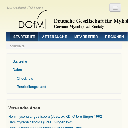
Bundesland Thüringen
Registrieren
Login
STARTSEITE
ARTENSUCHE
MITARBEITER
REGIONEN
Startseite
Startseite
Daten
Checkliste
Bearbeitungsstand
Verwandte Arten
Hemimycena angustispora (Joss. ex P.D. Orton) Singer 1962
Hemimycena candida (Bres.) Singer 1943
Hemimycena cephalotricha (Joss.) Singer 1986