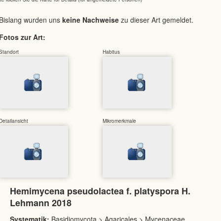
Bislang wurden uns
keine Nachweise
zu dieser Art gemeldet.
Fotos zur Art:
Standort
Habitus
Detailansicht
Mikromerkmale
Hemimycena pseudolactea f. platyspora H.
Lehmann 2018
Systematik:
Basidiomycota > Agaricales > Mycenaceae